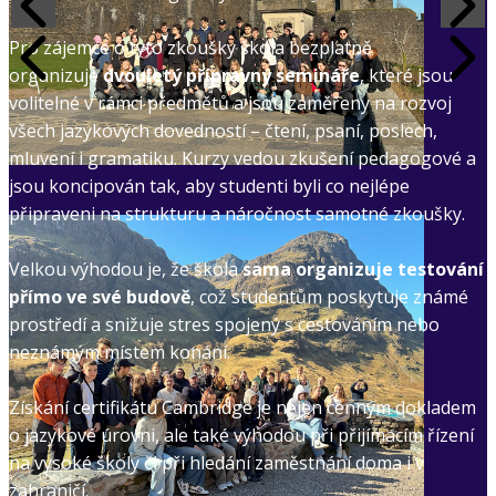
Pro zájemce o tyto zkoušky škola bezplatně
organizuje
dvouletý přípravný semináře
, které jsou
volitelné v rámci předmětů a jsou zaměřeny na rozvoj
všech jazykových dovedností – čtení, psaní, poslech,
mluvení i gramatiku. Kurzy vedou zkušení pedagogové a
jsou koncipován tak, aby studenti byli co nejlépe
připraveni na strukturu a náročnost samotné zkoušky.
Velkou výhodou je, že škola
sama organizuje testování
přímo ve své budově
, což studentům poskytuje známé
prostředí a snižuje stres spojený s cestováním nebo
neznámým místem konání.
Získání certifikátu Cambridge je nejen cenným dokladem
o jazykové úrovni, ale také výhodou při přijímacím řízení
na vysoké školy či při hledání zaměstnání doma i v
zahraničí.