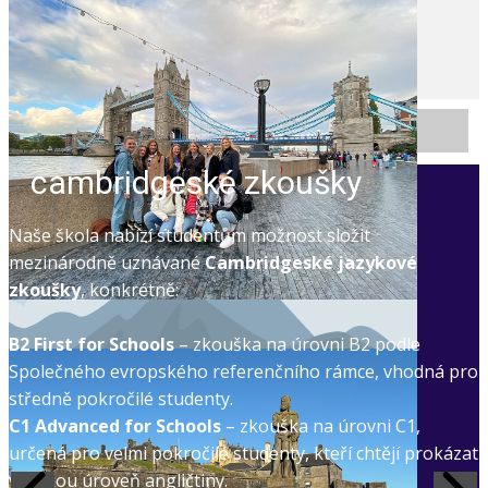
cambridgeské zkoušky
Naše škola nabízí studentům možnost složit
mezinárodně uznávané
Cambridgeské jazykové
zkoušky
, konkrétně:
B2 First for Schools
– zkouška na úrovni B2 podle
Společného evropského referenčního rámce, vhodná pro
středně pokročilé studenty.
C1 Advanced for Schools
– zkouška na úrovni C1,
určená pro velmi pokročilé studenty, kteří chtějí prokázat
vysokou úroveň angličtiny.