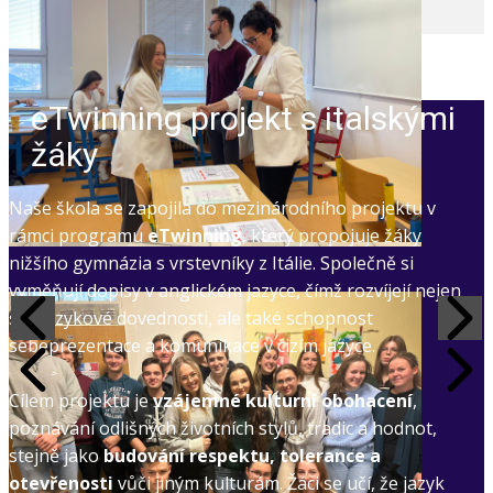
eTwinning projekt s italskými
žáky
Naše škola se zapojila do mezinárodního projektu v
rámci programu
eTwinning
, který propojuje žáky
nižšího gymnázia s vrstevníky z Itálie. Společně si
vyměňují dopisy v anglickém jazyce, čímž rozvíjejí nejen
své jazykové dovednosti, ale také schopnost
sebeprezentace a komunikace v cizím jazyce.
Cílem projektu je
vzájemné kulturní obohacení
,
poznávání odlišných životních stylů, tradic a hodnot,
stejně jako
budování respektu, tolerance a
otevřenosti
vůči jiným kulturám. Žáci se učí, že jazyk