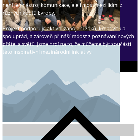
není jen nástroj komunikace, ale i most mezi lidmi z
různých koutů Evropy.
Projekt podporuje aktivní zapojení žáků, kreativitu a
spolupráci, a zároveň přináší radost z poznávání nových
přátel a světů. Jsme hrdí na to, že můžeme být součástí
této inspirativní mezinárodní iniciativy.