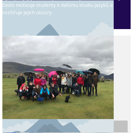
často motivuje studenty k dalšímu studiu jazyků a
rozšiřuje jejich obzory.