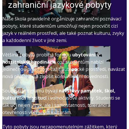
zahraniční jazykové pobyty
Naše škola pravidelně organizuje zahraniční poznávací
pobyty, které studentům umožňují nejen procvičit cizí
jazyk v reálném prostředí, ale také poznat kulturu, zvyky
a každodenní život v jiné zemi.
Většina pobytů probíhá formou
ubytování v
hostitelských rodinách
, což studentům nabízí
jedinečnou příležitost zažít autentické prostředí, navázat
nová přátelství a zlepšit komunikační dovednosti.
Součástí programu bývají
návštěvy památek, škol,
kulturních institucí
i volnočasové aktivity. Studenti se
tak učí nejen jazyk, ale i samostatnosti, toleranci a
otevřenosti vůči jiným kulturám.
Tyto pobyty jsou nezapomenutelným zážitkem, který